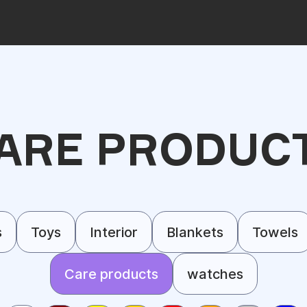
ARE PRODUC
s
Toys
Interior
Blankets
Towels
Care products
watches