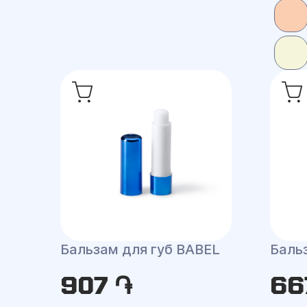
Бальзам для губ BABEL
Баль
907 ֏
66