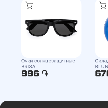
Очки солнцезащитные
Скла
BRISA
BLU
996 ֏
67