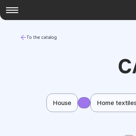
To the catalog
C
House
Home textile