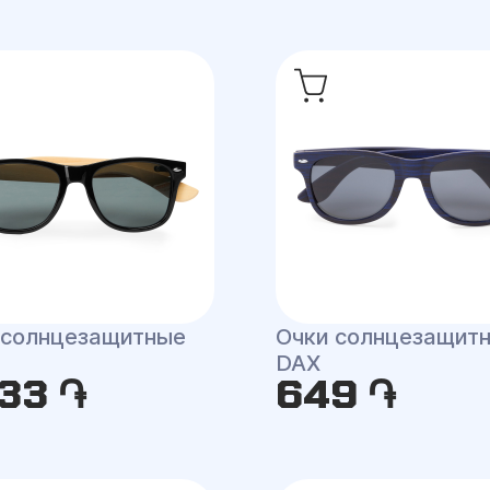
 солнцезащитные
Очки солнцезащит
N
DAX
33 ֏
649 ֏