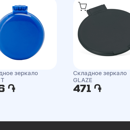
дное зеркало
Складное зеркало
NT
GLAZE
6 ֏
471 ֏