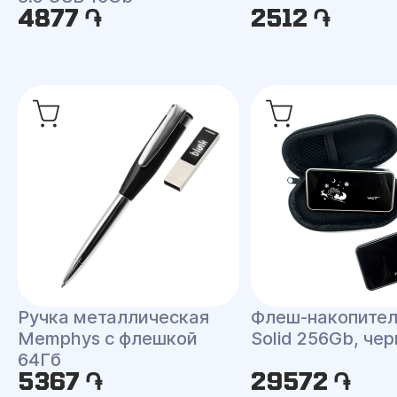
4877 ֏
2512 ֏
Ручка металлическая
Флеш-накопител
Memphys c флешкой
Solid 256Gb, че
64Гб
5367 ֏
29572 ֏