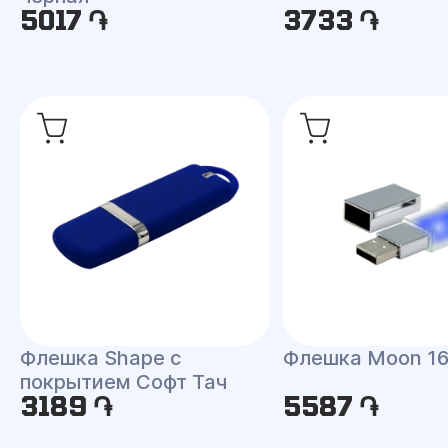
5017 ֏
3733 ֏
Флешка Shape с
Флешка Moon 16
покрытием Софт Тач
3189 ֏
5587 ֏