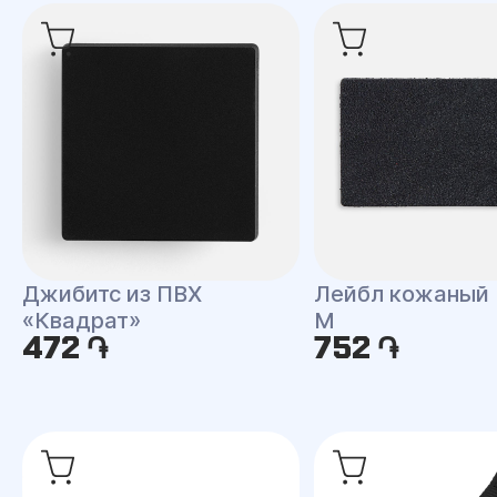
Джибитс из ПВХ
Лейбл кожаный 
«Квадрат»
M
472 ֏
752 ֏