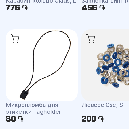
Карабин-кольцо Claus, L
Заклепка-винт R
776 ֏
456 ֏
Микропломба для
Люверс Ose, S
этикетки Tagholder
80 ֏
200 ֏