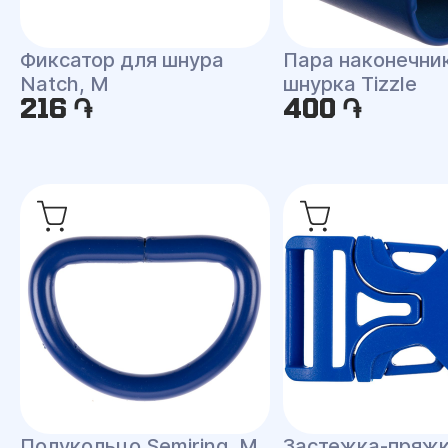
Фиксатор для шнура
Пара наконечни
Natch, M
шнурка Tizzle
216 ֏
400 ֏
Полукольцо Semiring, М
Застежка-пряжк