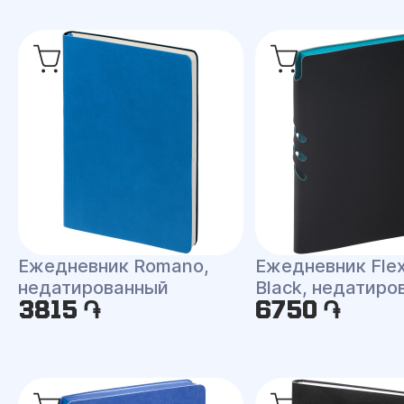
Ежедневник Romano,
Ежедневник Fle
недатированный
Black, недатиро
3815 ֏
6750 ֏