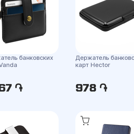
атель банковских
Держатель банков
 Vanda
карт Hector
67 ֏
978 ֏