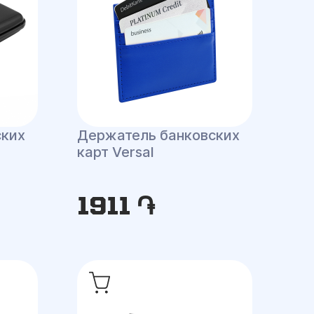
ских
Держатель банковских
карт Versal
1911 ֏