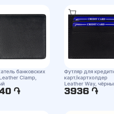
атель банковских
Футляр для кредит
Leather Сlamp,
карт/картхолдер
ый
Leather Way, чёрны
40 ֏
3936 ֏