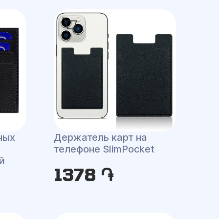
ных
Держатель карт на
телефоне SlimPocket
й
1378 ֏