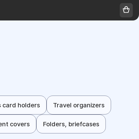
s card holders
Travel organizers
nt covers
Folders, briefcases