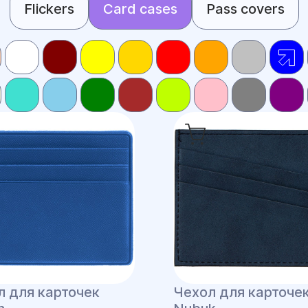
Flickers
Card cases
Pass covers
л для карточек
Чехол для карточе