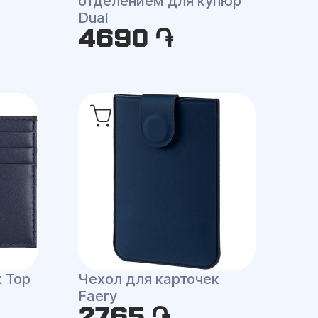
отделением для купюр
Dual
4690 ֏
 Top
Чехол для карточек
Faery
2765 ֏