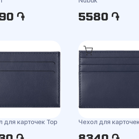
n
Nubuk
90 ֏
5580 ֏
л для карточек Top
Чехол для карточек
30 ֏
8340 ֏