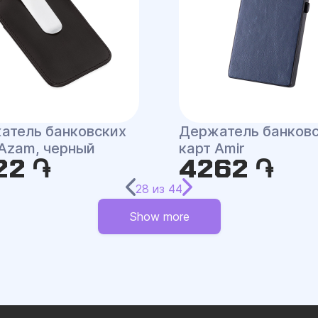
атель банковских
Держатель банков
 Azam, черный
карт Amir
22 ֏
4262 ֏
28
из
44
Show more