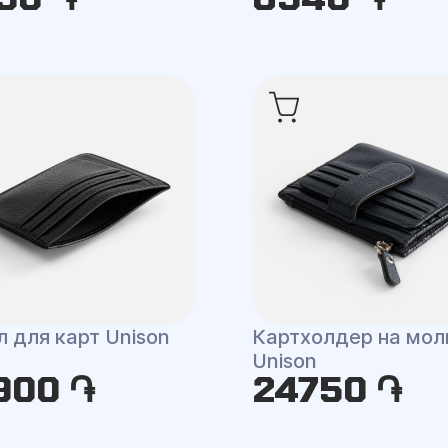
 для карт Unison
Картхолдер на мол
Unison
900 ֏
24750 ֏