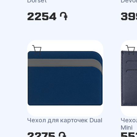
Dorset
Devo
2254 ֏
39
Чехол для карточек Dual
Чехо
Mini
2275 ֏
55