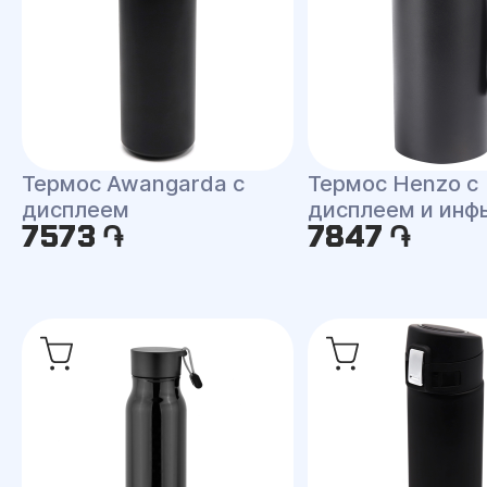
Термос Awangarda c
Термос Henzo с
дисплеем
дисплеем и инф
7573 ֏
7847 ֏