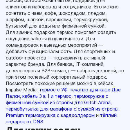
боксов, outdoor-комплектов, подарков для
клиентов и наборов для сотрудников. Его можно
сочетать с чаем, кофе, шоколадом, пледом,
шарфом, шапкой, варежками, термокружкой,
бутылкой для воды или фирменной сумкой.
Для зимних подарков термос помогает создать
ощущение заботы и практичности. Для
командировок и выездных мероприятий —
добавить функциональность. Для спортивных и
outdoor-проектов — подчеркнуть активный
характер бренда. Для банков, IT-компаний,
девелоперов и B2B-команд — собрать деловой, но
при этом полезный корпоративный подарок.
Посмотреть похожие решения можно в кейсах
Impulse Media:
термос с УФ-печатью для кафе Две
Палки
,
кабель 3 в 1 и термос
,
термокружка с
фирменной сумкой из стропы для Glitch Arena
,
термобутылка для марафона с сумкой из стропы
,
Premium термокружка с кардхолдером
и
тёплый
подарок от DNS
.