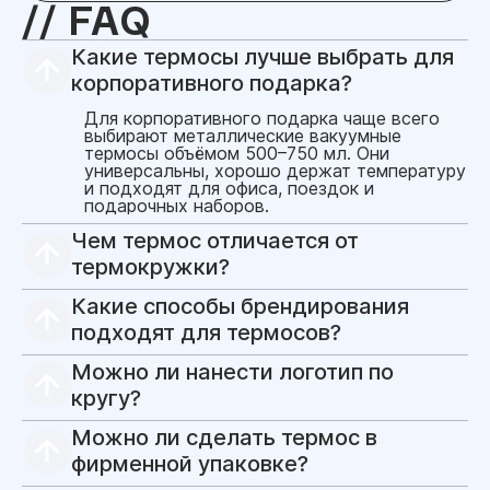
FAQ
Какие термосы лучше выбрать для
корпоративного подарка?
Для корпоративного подарка чаще всего
выбирают металлические вакуумные
термосы объёмом 500–750 мл. Они
универсальны, хорошо держат температуру
и подходят для офиса, поездок и
подарочных наборов.
Чем термос отличается от
термокружки?
Термос обычно рассчитан на более
Какие способы брендирования
длительное сохранение температуры и
часто имеет больший объём. Термокружка
подходят для термосов?
удобнее для города, машины и
Для термосов можно использовать
ежедневного питья на ходу. Для
Можно ли нанести логотип по
лазерную гравировку, круговую гравировку,
подарочных наборов можно использовать
УФ-печать, круговую УФ-печать, тампонную
оба формата.
кругу?
печать, UV-DTF и шелкографию. Технология
Да, для некоторых моделей доступно
зависит от материала, покрытия и формы
Можно ли сделать термос в
круговое нанесение: круговая гравировка
изделия.
или круговая УФ-печать. Возможность
фирменной упаковке?
зависит от формы термоса и покрытия.
Да, для термосов можно подготовить