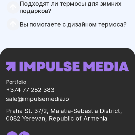
Подходят ли термосы для зимних
коробку, обечайку, пакет, вкладыш,
открытку, шильд или индивидуальную
подарков?
упаковку в едином стиле бренда.
Да, термосы отлично подходят для зимних
и новогодних корпоративных подарков. Их
Вы помогаете с дизайном термоса?
можно сочетать с чаем, кофе, сладостями,
пледом, шарфом или фирменной коробкой.
Да, для корпоративных заказов мы
бесплатно готовим дизайн-макет и
визуализацию, чтобы клиент мог
согласовать внешний вид термоса до
запуска в производство.
Portfolio
+374 77 282 383
sale@impulsemedia.io
Praha St. 37/2, Malatia-Sebastia District,
0082 Yerevan, Republic of Armenia