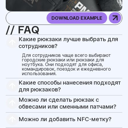
DOWNLOAD EXAMPLE
FAQ
Какие рюкзаки лучше выбрать для
сотрудников?
Для сотрудников чаще всего выбирают
городские рюкзаки или рюкзаки для
ноутбука. Они подходят для офиса,
командировок, поездок и ежедневного
использования.
Какие способы нанесения подходят
для рюкзаков?
Для рюкзаков можно использовать DTF-
Можно ли сделать рюкзак с
печать, шелкографию, вышивку, шевроны,
патчи, термотрансфер, шильды, бирки и
обвесами или сменными патчами?
брендированные пуллеры. Технология
Да, можно добавить съёмные обвесы,
зависит от материала и зоны нанесения.
патчи, ремувки, карабины, подвесы,
Можно ли добавить NFC-метку?
пуллеры, элементы из паракорда или
брендированные бирки. Это помогает
Да, NFC-метку можно разместить на бирке,