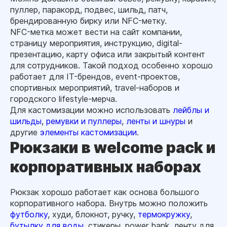
пуллер, паракорд, подвес, шильд, патч,
брендированную бирку или NFC-метку.
NFC-метка может вести на сайт компании,
страницу мероприятия, инструкцию, digital-
презентацию, карту офиса или закрытый контент
для сотрудников. Такой подход особенно хорошо
работает для IT-брендов, event-проектов,
спортивных мероприятий, travel-наборов и
городского lifestyle-мерча.
Для кастомизации можно использовать
лейблы и
шильды
,
ремувки и пуллеры
,
ленты и шнуры
и
другие
элементы кастомизации
.
Рюкзаки в welcome pack и
корпоративных наборах
Рюкзак хорошо работает как основа большого
корпоративного набора. Внутрь можно положить
футболку
, худи, блокнот, ручку,
термокружку
,
бутылку для воды
, стикеры, power bank, ленту для