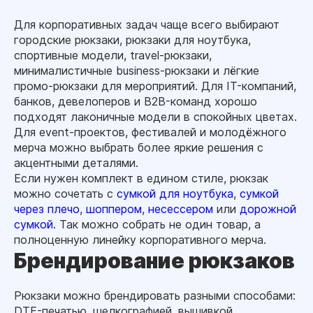
Для корпоративных задач чаще всего выбирают
городские рюкзаки, рюкзаки для ноутбука,
спортивные модели, travel-рюкзаки,
минималистичные business-рюкзаки и лёгкие
промо-рюкзаки для мероприятий. Для IT-компаний,
банков, девелоперов и B2B-команд хорошо
подходят лаконичные модели в спокойных цветах.
Для event-проектов, фестивалей и молодёжного
мерча можно выбрать более яркие решения с
акцентными деталями.
Если нужен комплект в едином стиле, рюкзак
можно сочетать с
сумкой для ноутбука
,
сумкой
через плечо
,
шоппером
,
несессером
или
дорожной
сумкой
. Так можно собрать не один товар, а
полноценную линейку корпоративного мерча.
Брендирование рюкзаков
Рюкзаки можно брендировать разными способами:
DTF-печатью, шелкографией, вышивкой,