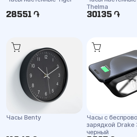
Thelma
28551 ֏
30135 ֏
Часы Benty
Часы с беспров
зарядкой Drake 
черный