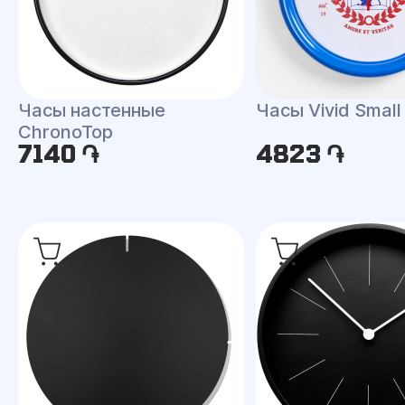
Часы настенные
Часы Vivid Small
ChronoTop
7140 ֏
4823 ֏