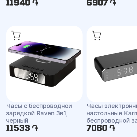
11940 ֏
6907 ֏
Часы с беспроводной
Часы электронн
зарядкой Raven 3в1,
настольные Kar
черный
беспроводной з
11533 ֏
7060 ֏