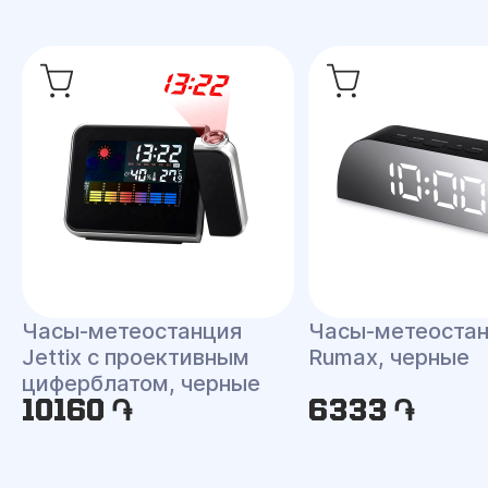
Часы-метеостанция
Часы-метеоста
Jettix с проективным
Rumax, черные
циферблатом, черные
10160 ֏
6333 ֏