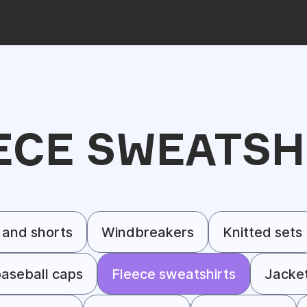
ECE SWEATSH
 and shorts
Windbreakers
Knitted sets
aseball caps
Fleece sweatshirts
Jacke