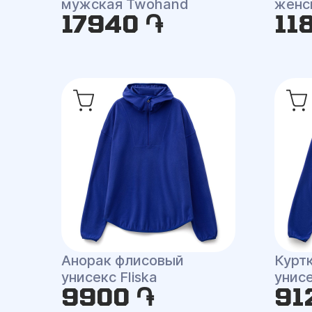
мужская Twohand
женск
17940 ֏
11
Анорак флисовый
Курт
унисекс Fliska
унисе
9900 ֏
91