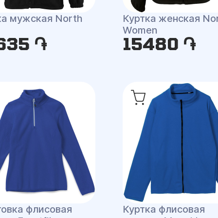
ка мужская North
Куртка женская No
Women
635 ֏
15480 ֏
товка флисовая
Куртка флисовая