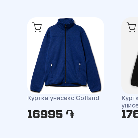
Куртка унисекс Gotland
Курт
унис
16995 ֏
17