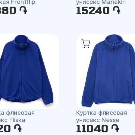
ая Frontflip
унисекс Manakin
880 ֏
15240 ֏
ка флисовая
Куртка флисовая
кс Fliska
унисекс Nesse
20 ֏
11040 ֏