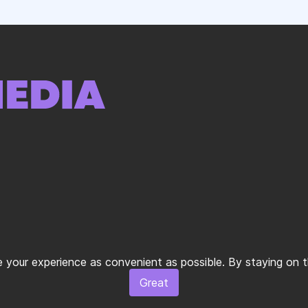
your experience as convenient as possible. By staying on the
Great
"IMPULSE MEDIA GLOBAL" LLC All rights reservedㅤ|ㅤ
Terms of Use
ㅤ|ㅤ
Privac