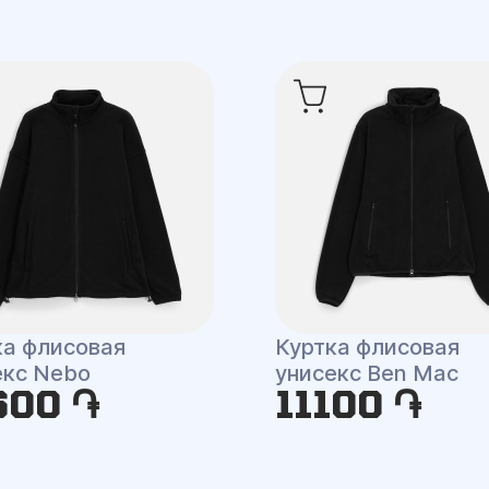
ка флисовая
Куртка флисовая
екс Nebo
унисекс Ben Mac
600 ֏
11100 ֏