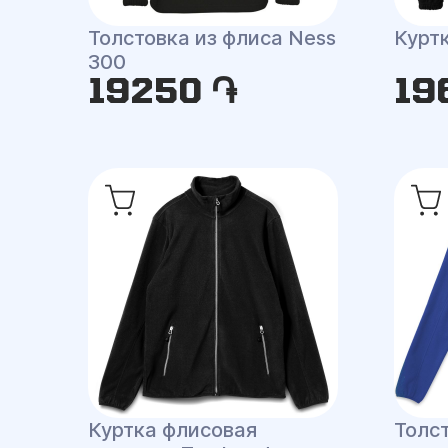
Толстовка из флиса Ness
Курт
300
19250 ֏
19
Куртка флисовая
Толс