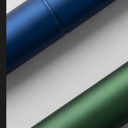
Name
Company
You agree to our friendly
privacy policy
.
Send request