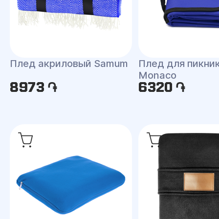
Плед акриловый Samum
Плед для пикни
Monaco
8973 ֏
6320 ֏