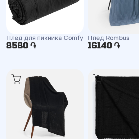
Плед для пикника Comfy
Плед Rombus
8580 ֏
16140 ֏