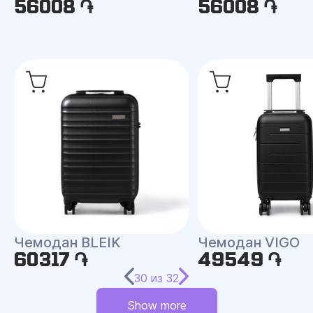
56008 ֏
56008 ֏
Чемодан BLEIK
Чемодан VIGO
60317 ֏
49549 ֏
30
из
32
Show more