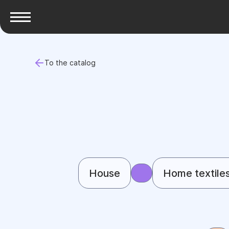
To the catalog
House
Home textile