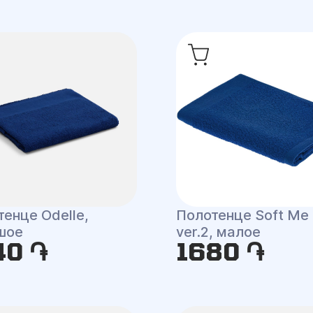
енце Odelle,
Полотенце Soft Me 
шое
ver.2, малое
40 ֏
1680 ֏