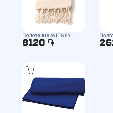
Полотенце WITNEY
Поло
8120 ֏
26