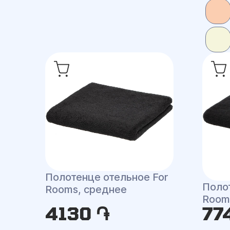
Полотенце отельное For
Поло
Rooms, среднее
Room
4130 ֏
77