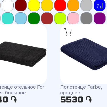
тенце отельное For
Полотенце Farbe,
s, большое
среднее
40 ֏
5530 ֏