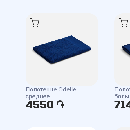
Полотенце Odelle,
Полот
среднее
боль
4550 ֏
71