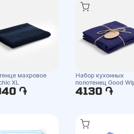
тенце махровое
Набор кухонных
chic XL
полотенец Good Wi
940 ֏
4130 ֏