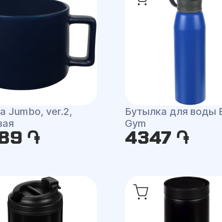
 Jumbo, ver.2,
Бутылка для воды Bi
вая
Gym
89 ֏
4347 ֏