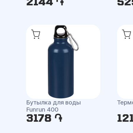
2144 ֏
52
Бутылка для воды
Терм
Funrun 400
3178 ֏
12