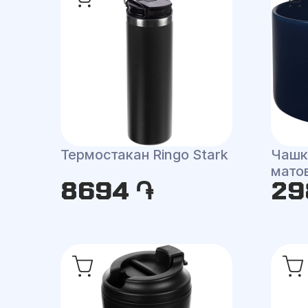
Термостакан Ringo Stark
Чашка
мато
8694 ֏
29