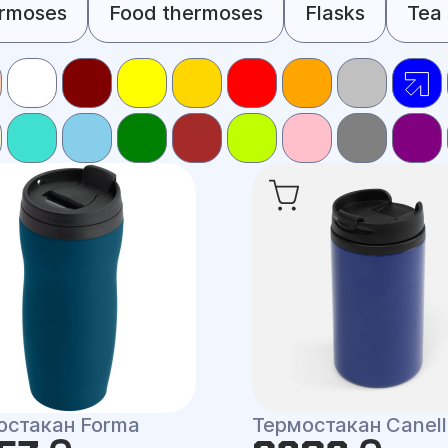
rmoses
Food thermoses
Flasks
Tea 
остакан Forma
Термостакан Canell