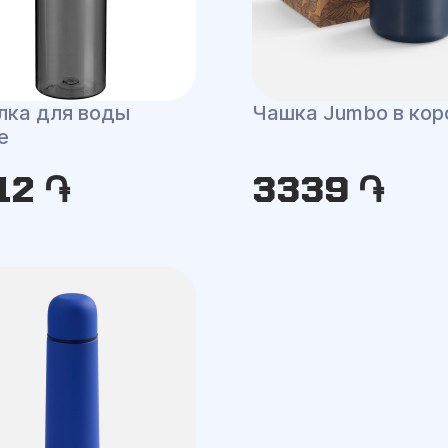
лка для воды
Чашка Jumbo в кор
e
12 ֏
3339 ֏