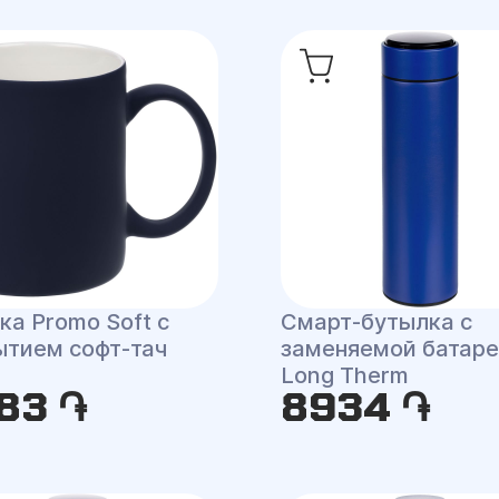
ка Promo Soft с
Смарт-бутылка с
ытием софт-тач
заменяемой батар
Long Therm
83 ֏
8934 ֏