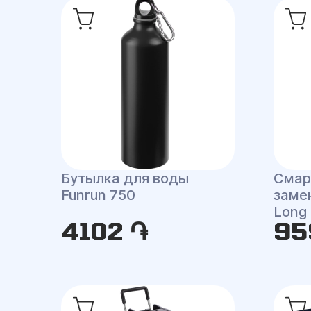
Бутылка для воды
Смар
Funrun 750
заме
Long 
4102 ֏
95