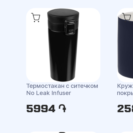
Термостакан с ситечком
Круж
No Leak Infuser
покр
5994 ֏
25