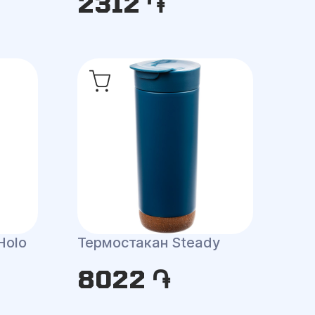
2312 ֏
Holo
Термостакан Steady
8022 ֏