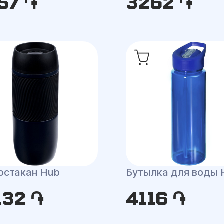
57 ֏
3262 ֏
остакан Hub
Бутылка для воды 
132 ֏
4116 ֏