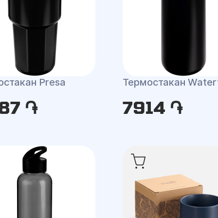
остакан Presa
Термостакан Water
87 ֏
7914 ֏