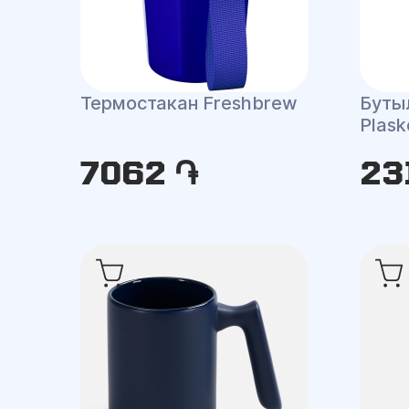
Термостакан Freshbrew
Буты
Plask
7062 ֏
23