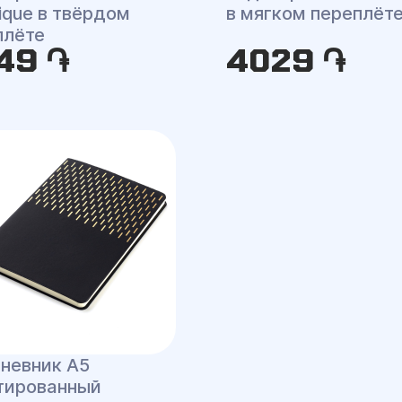
ique в твёрдом
в мягком переплёт
плёте
49 ֏
4029 ֏
невник A5
тированный