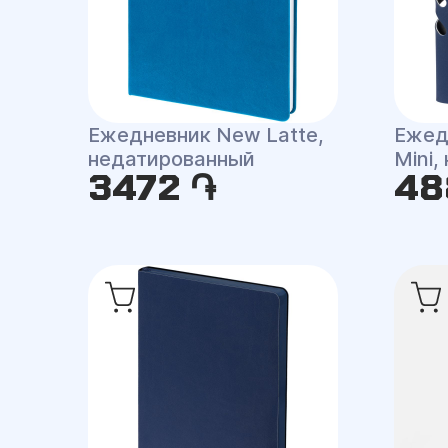
Ежедневник New Latte,
Ежед
недатированный
Mini
3472 ֏
48