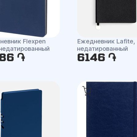
невник Flexpen
Ежедневник Lafite,
, недатированный
недатированный
86 ֏
6146 ֏