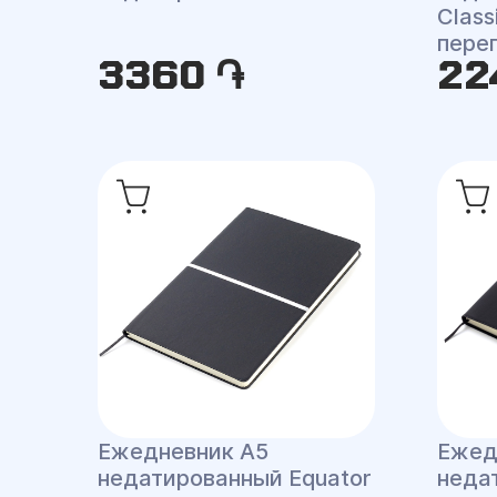
Class
пере
3360 ֏
22
Ежедневник A5
Ежед
недатированный Equator
неда