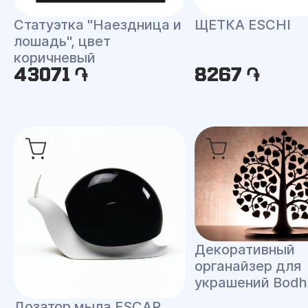
Статуэтка "Наездница и
ЩЕТКА ESCHI
лошадь", цвет
коричневый
43071 ֏
8267 ֏
Декоративный
органайзер для
украшений Bodh
Дозатор мыла ESCAR