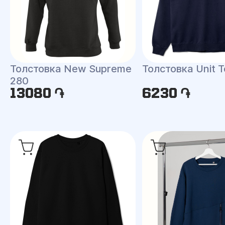
Толстовка New Supreme
Толстовка Unit 
280
13080 ֏
6230 ֏