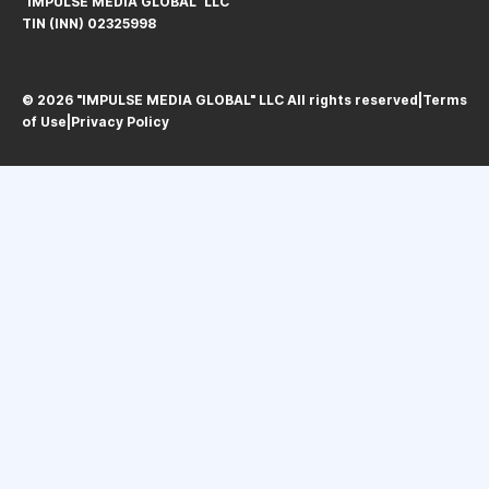
"IMPULSE MEDIA GLOBAL" LLC
TIN (INN) 02325998
© 2026 "IMPULSE MEDIA GLOBAL" LLC All rights reservedㅤ|ㅤ
Terms
of Use
ㅤ|ㅤ
Privacy Policy