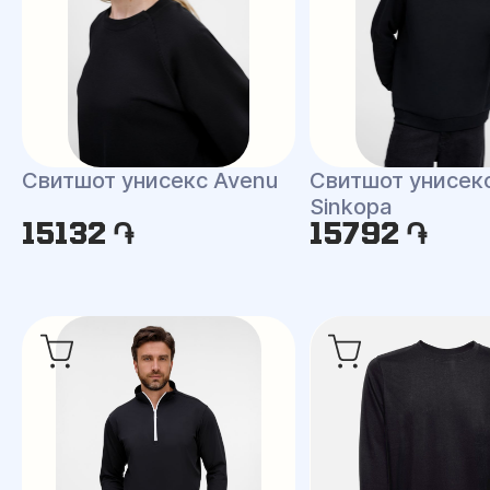
Свитшот унисекс Avenu
Свитшот унисек
Sinkopa
15132 ֏
15792 ֏