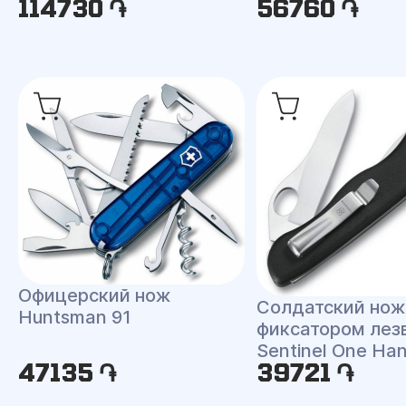
114730 ֏
56760 ֏
Офицерский нож
Солдатский нож
Huntsman 91
фиксатором лез
Sentinel One Han
47135 ֏
39721 ֏