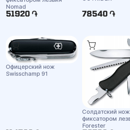
Nomad
51920 ֏
78540 ֏
Офицерский нож
Swisschamp 91
Солдатский нож
фиксатором лез
Forester